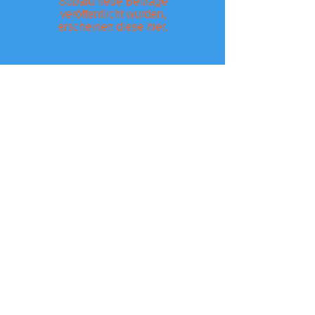
Sobald neue Beiträge
veröffentlicht wurden,
erscheinen diese hier.
Archive
Noch keine Beiträge.
Search By Tags
Noch keine Tags.
The 12 Cornerstone Neuro Character Traits
FRIENDLINESS
~
RESPECT
~
RESPONSIBILITY
~
HON
ESTY
~
FORGIVENESS
~
KINDNESS
DEPENDABILITY
~
APPRECIATION
~
CONFIDENCE
~