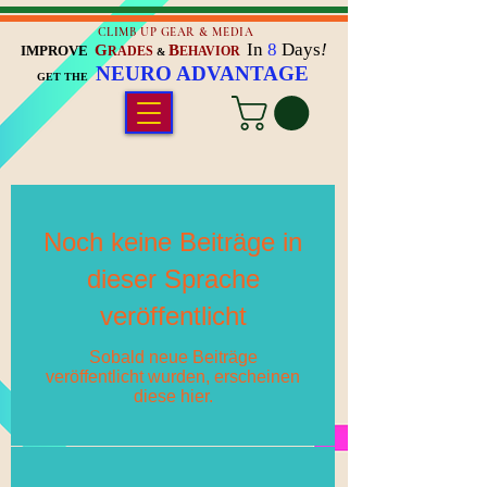
CLIMB UP GEAR & MEDIA
In
8
Days
!
G
B
IMPROVE
RADES
EHAVIOR
&
NEURO ADVANTAGE
GET THE
Noch keine Beiträge in
dieser Sprache
veröffentlicht
Sobald neue Beiträge
veröffentlicht wurden, erscheinen
diese hier.