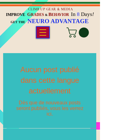
CLIMB UP GEAR & MEDIA
In
8
Days
!
G
B
IMPROVE
RADES
EHAVIOR
&
NEURO ADVANTAGE
GET THE
Aucun post publié
dans cette langue
actuellement
Dès que de nouveaux posts
seront publiés, vous les verrez
ici.