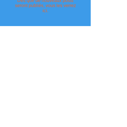
Dès que de nouveaux posts
seront publiés, vous les verrez
ici.
Archive
Aucun post pour le moment.
Search By Tags
Pas encore de mots-clés.
The 12 Cornerstone Neuro Character Traits
FRIENDLINESS
~
RESPECT
~
RESPONSIBILITY
~
HON
ESTY
~
FORGIVENESS
~
KINDNESS
DEPENDABILITY
~
APPRECIATION
~
CONFIDENCE
~