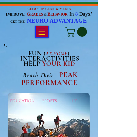
CLIMB UP GEAR & MEDIA
In
8
Days
!
G
B
IMPROVE
RADES
EHAVIOR
&
NEURO ADVANTAGE
GET THE
FUN
(
AT-HOME
)
INTERACTIVITIES
HELP
YOUR KID
PEAK
Reach Their
PERFORMANCE
EDUCATION SPORTS LIFE