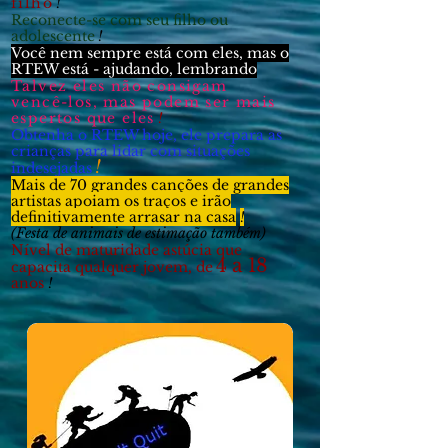
filho
!
Reconecte-se com seu filho ou
adolescente
!
Você nem sempre está com eles, mas o
RTEW está - ajudando, lembrando
Talvez eles não consigam
vencê-los, mas podem ser mais
espertos que eles
!
Obtenha o RTEW hoje, ele prepara as
crianças para lidar com situações
!
indesejadas
Mais de 70 grandes canções de grandes
artistas apoiam os traços e irão
definitivamente arrasar na casa
!
(Festa de animais de estimação também)
Nível de maturidade astúcia que
4 a 18
capacita qualquer jovem, de
anos
!