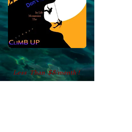
Less Than $8/month !
ORDER NOW $89
BOGO1/2 OFF
The 12 Cornerstone Neuro Character Traits