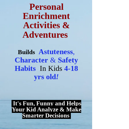
Personal
Enrichment
Activiti
es &
Adventures
As
tuteness
,
Builds
Character
&
Safety
Habits
In Kids
4-18
yrs old
!
It's Fun, Funny and Helps
Your Kid Analyze & Make
Smarter Decisions