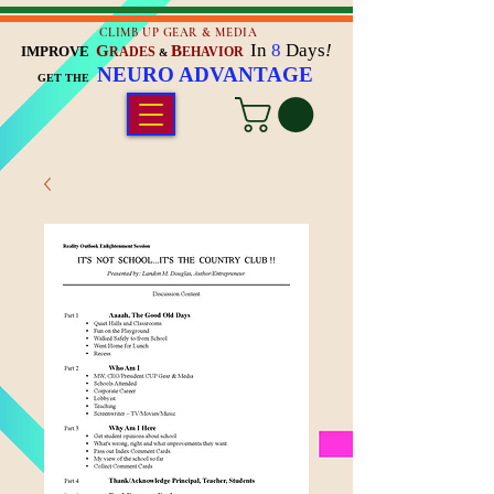
CLIMB UP GEAR & MEDIA
In
8
Days
!
G
B
IMPROVE
RADES
EHAVIOR
&
NEURO ADVANTAGE
GET THE