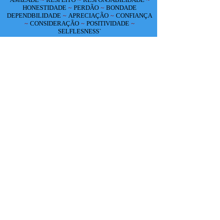
HONESTIDADE
~
PERDÃO
~
BONDADE
DEPENDBILIDADE
~
APRECIAÇÃO
~
CONFIANÇA
~
CONSIDERAÇÃO
~
POSITIVIDADE
~
SELFLESNESS`
SOS
SALVAR NOSSOS
ALUNOS
SALVE NOSSAS
ESCOLAS
Contato Us:
1-856-244-1494
/
CUPGearMedia@gmail.com
/ Jacksonville, FL 32202